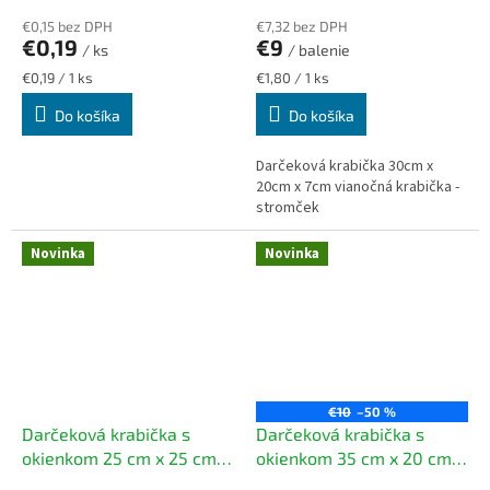
€0,15 bez DPH
€7,32 bez DPH
€0,19
€9
/ ks
/ balenie
Jednotková
Jednotková
€0,19 / 1 ks
€1,80 / 1 ks
cena:
cena:
Do košíka
Do košíka
Darčeková krabička 30cm x
20cm x 7cm vianočná krabička -
stromček
Novinka
Novinka
€10
–50 %
Darčeková krabička s
Darčeková krabička s
okienkom 25 cm x 25 cm x
okienkom 35 cm x 20 cm x
7 cm / 5 ks - z hnedého
12 cm / 5 ks - s hnedého