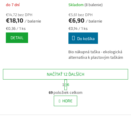
do 7 dní
Skladom
(8 balenie)
€14,72 bez DPH
€5,61 bez DPH
€18,10
€6,90
/ balenie
/ balenie
Jednotková
Jednotková
€0,36 / 1 ks
€0,14 / 1 ks
cena:
cena:
DETAIL
Do košíka
Bio nákupná taška - ekologická
alternatíva k plastovým taškám
NAČÍTAŤ 12 ĎALŠÍCH
S
1
6
t
O
r
69
položiek celkom
v
á
l
HORE
n
á
k
d
o
v
Z
a
a
c
á
n
i
p