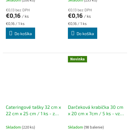
Skladom
(200 ks)
Skladom
(235 ks)
€0,13 bez DPH
€0,13 bez DPH
€0,16
€0,16
/ ks
/ ks
Jednotková
Jednotková
€0,16 / 1 ks
€0,16 / 1 ks
cena:
cena:
Do košíka
Do košíka
Novinka
Cateringové tašky 32 cm x
Darčeková krabička 30 cm
22 cm x 25 cm / 1 ks - z
x 20 cm x 7cm / 5 ks - vzor
hnedého papiera s
vianočný stromček z
plochým uchom
hnedého papiera
Skladom
(220 ks)
Skladom
(98 balenie)