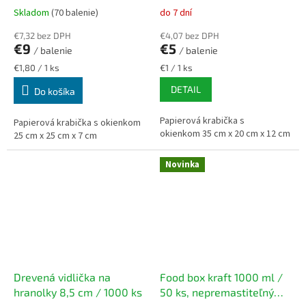
papiera
papiera
Skladom
(70 balenie)
do 7 dní
€7,32 bez DPH
€4,07 bez DPH
€9
€5
/ balenie
/ balenie
Jednotková
Jednotková
€1,80 / 1 ks
€1 / 1 ks
cena:
cena:
DETAIL
Do košíka
Papierová krabička s
Papierová krabička s okienkom
okienkom 35 cm x 20 cm x 12 cm
25 cm x 25 cm x 7 cm
Novinka
Drevená vidlička na
Food box kraft 1000 ml /
hranolky 8,5 cm / 1000 ks
50 ks, nepremastiteľný