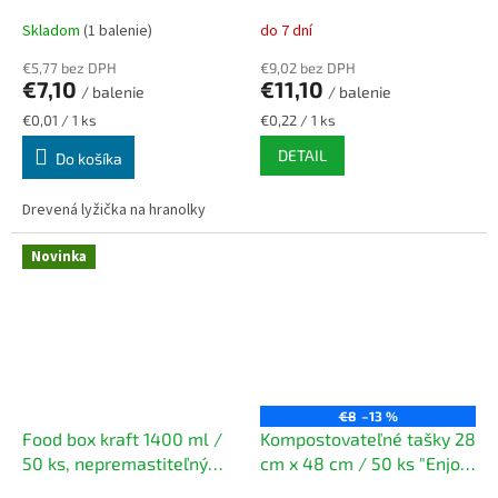
box na jedlo
Skladom
(1 balenie)
do 7 dní
€5,77 bez DPH
€9,02 bez DPH
€7,10
€11,10
/ balenie
/ balenie
Jednotková
Jednotková
€0,01 / 1 ks
€0,22 / 1 ks
cena:
cena:
DETAIL
Do košíka
Drevená lyžička na hranolky
Novinka
€8
–13 %
Food box kraft 1400 ml /
Kompostovateľné tašky 28
50 ks, nepremastiteľný
cm x 48 cm / 50 ks "Enjoy
box na jedlo
& Be" biele