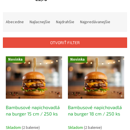
R
a
Abecedne
Najlacnejšie
Najdrahšie
Najpredávanejšie
d
e
n
OTVORIŤ FILTER
i
e
V
p
Novinka
Novinka
ý
r
p
o
i
d
s
u
p
k
r
t
o
o
d
Bambusové napichovadlá
Bambusové napichovadlá
v
u
na burger 15 cm / 250 ks
na burger 18 cm / 250 ks
k
t
Skladom
(2 balenie)
Skladom
(2 balenie)