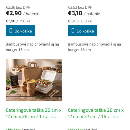
o
€2,36 bez DPH
€2,52 bez DPH
v
€2,90
€3,10
/ balenie
/ balenie
Jednotková
Jednotková
€2,90 / 250 ks
€3,10 / 250 ks
cena:
cena:
Do košíka
Do košíka
Bambusové napichovadlá aj na
Bambusové napichovadlá aj na
burger 15 cm
burger 18 cm
Cateringová taška 26 cm x
Cateringová taška 28 cm x
17 cm x 26 cm / 1 ks - z
17 cm x 27 cm / 1 ks - z
hnedého papiera s
hnedého papiera s
plochým uchom
plochým uchom