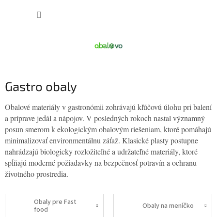
Prejsť
NÁKUP
na
obsah
KOŠÍK
Gastro obaly
Obalové materiály v gastronómii zohrávajú kľúčovú úlohu pri balení
a príprave jedál a nápojov. V posledných rokoch nastal významný
posun smerom k ekologickým obalovým riešeniam, ktoré pomáhajú
minimalizovať environmentálnu záťaž. Klasické plasty postupne
nahrádzajú biologicky rozložiteľné a udržateľné materiály, ktoré
spĺňajú moderné požiadavky na bezpečnosť potravín a ochranu
životného prostredia.
Obaly pre Fast
Obaly na meníčko
food