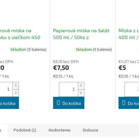
rová miska na
Papierová miska na šalát
Miska z c
vku s viečkom 450
500 ml / 50ks z
400 ml /
25 ks - z kraftového
kraftového papiera
servírova
Skladom
(5 balenie)
Skladom
(5 balenie)
ra vhodná pre
studenýc
rovanie a prenos
bez DPH
€6,10 bez DPH
€4,07 bez
vok
50
€7,50
€5
ková
Jednotková
Jednotková
/ 1 ks
€0,15 / 1 ks
€0,10 / 1 ks
cena:
cena:
o košíka
Do košíka
Do ko
s
Podobné (1)
Hodnotenie
Diskusia