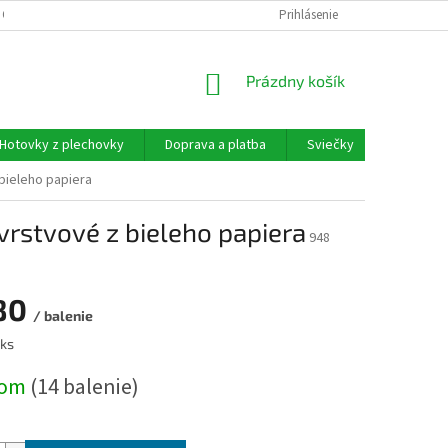
 OSOBNÝCH ÚDAJOV
Prihlásenie
NÁKUPNÝ
Prázdny košík
KOŠÍK
Hotovky z plechovky
Doprava a platba
Sviečky
Moja ob
 bieleho papiera
 vrstvové z bieleho papiera
948
80
/ balenie
ová
 ks
dom
(14 balenie)