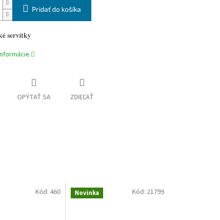
Pridať do košíka
é servítky
informácie
OPÝTAŤ SA
ZDIEĽAŤ
Kód:
460
Kód:
21799
Novinka