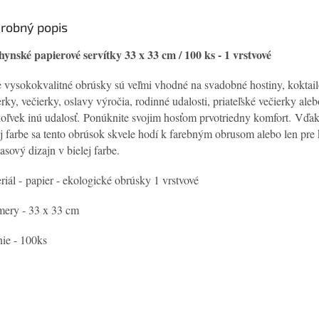
robný popis
ynské papierové servítky 33 x 33 cm / 100 ks - 1 vrstvové
 vysokokvalitné obrúsky sú veľmi vhodné na svadobné hostiny, koktai
erky, večierky, oslavy výročia, rodinné udalosti, priateľské večierky aleb
oľvek inú udalosť. Ponúknite svojim hosťom prvotriedny komfort. Vďaka
ej farbe sa tento obrúsok skvele hodí k farebným obrusom alebo len pre 
asový dizajn v bielej farbe.
riál - papier - ekologické obrúsky 1 vrstvové
ery - 33 x 33 cm
nie - 100ks