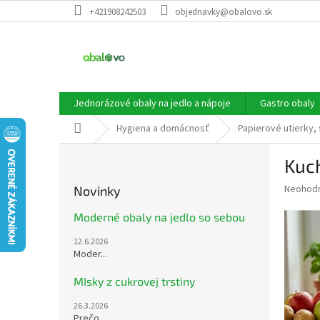
Prejsť
+421908242503
objednavky@obalovo.sk
na
obsah
Jednorázové obaly na jedlo a nápoje
Gastro obaly
Domov
Hygiena a domácnosť
Papierové utierky, 
B
Kuch
o
č
Priemer
Neohod
Novinky
n
hodnote
ý
produkt
Moderné obaly na jedlo so sebou
p
je
12.6.2026
0,0
a
Moder...
z
n
5
e
MIsky z cukrovej trstiny
hviezdič
l
26.3.2026
Prečo...