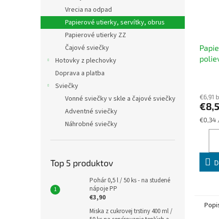
Vrecia na odpad
Papierové utierky, servítky, obrus
Papierové utierky ZZ
Papie
Čajové sviečky
polie
Hotovky z plechovky
ml / 
Doprava a platba
papie
Sviečky
serví
€6,91 
Vonné sviečky v skle a čajové sviečky
polie
€8,
Adventné sviečky
Jednot
€0,34 
Náhrobné sviečky
cena:
Top 5 produktov
D
Pohár 0,5 l / 50 ks - na studené
nápoje PP
€3,90
Popi
Miska z cukrovej trstiny 400 ml /