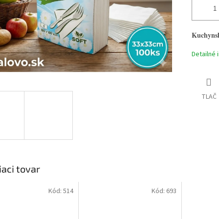
Kuchynsk
Detailné 
TLAČ
iaci tovar
Kód:
514
Kód:
693