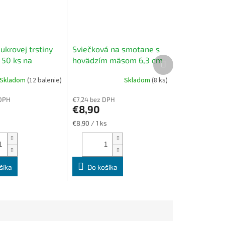
ukrovej trstiny
Sviečková na smotane s
Ďalší
 50 ks na
hovädzím mäsom 6,3 cm
produkt
nie teplých a
x 10 cm / 400g - stačí len
Skladom
(12 balenie)
Skladom
(8 ks)
h jedál
zohriať a uvariť prílohu
 DPH
€7,24 bez DPH
€8,90
Jednotková
€8,90 / 1 ks
cena:
šíka
Do košíka