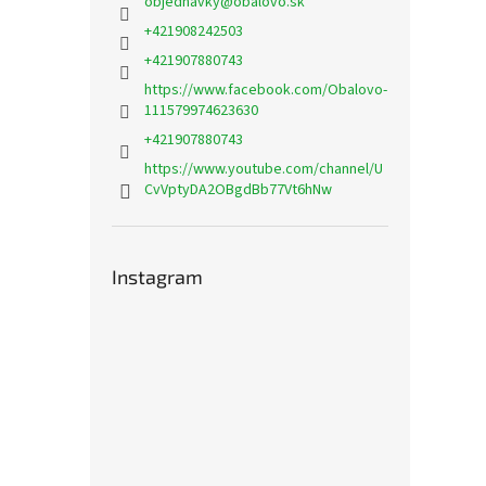
objednavky
@
obalovo.sk
+421908242503
+421907880743
https://www.facebook.com/Obalovo-
111579974623630
+421907880743
https://www.youtube.com/channel/U
CvVptyDA2OBgdBb77Vt6hNw
Instagram