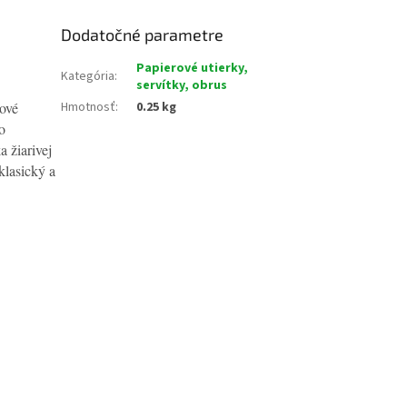
Dodatočné parametre
Papierové utierky,
Kategória
:
servítky, obrus
lové
Hmotnosť
:
0.25 kg
o
 žiarivej
klasický a