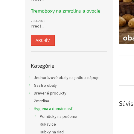
Tremoboxy na zmrzlinu a ovocie
20.3.2026
Predá...
ARCHÍV
Preskočiť
Kategórie
kategórie
Jednorázové obaly na jedlo a nápoje
Gastro obaly
Drevené produkty
Zmrzlina
Súvis
Hygiena a domácnosť
Pomôcky na pečenie
Rukavice
Hubky na riad