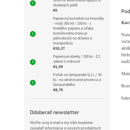
50 ks na servírovanie teplých a
studených jedál
€5
Pod
Papierový kornútok na hranolky
Kuch
- malý 350 ml / 100 ks - z
hnedého papiera a vďaka
kornútovému tvaru je
Naše
jednoduchý na držanie a
veči
manipuláciu
akúk
€10,27
biel
Papierové utierky / 250 ks - ZZ
nadč
zelené 1-vrstvové
€1,50
Mate
Pohár na šampanské 0,1 L / 20
ks - na servírovanie prosecca a
šampanského
Rozm
€8,70
bale
Odoberať newsletter
Vložte svoj e-mail a my Vám budeme
zasielať informácie o nových produktoch