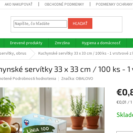
AKO NAKUPOVAŤ
OBCHODNÉ PODMIENKY
PODMIENKY OCHRANY
HĽADAŤ
Drevené produkty
Zmrzlina
Hygiena a domácnosť
servítky, obrus
Kuchynské servítky 33 x 33 cm / 100 ks - 1 vrstvové z
ynské servítky 33 x 33 cm / 100 ks - 1
né
notené
Podrobnosti hodnotenia
Značka:
OBALOVO
nie
€0,
u
Jednotk
€0,01 / 1
cena:
Skla
iek.