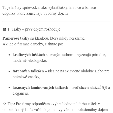
Tu je krátky sprievodca, ako vybrať tašky, krabice a baliace
doplnky, ktoré zanechajú výborný dojem.
👜 1. Tašky – prvý dojem rozhoduje
Papierové tašky
sú klasikou, ktorá nikdy nesklame.
Ak ide o firemné darčeky, siahnite po:
kraftových taškách
s pevným uchom – vyzerajú prírodne,
moderné, ekologické,
farebných taškách
– ideálne na sviatočné obdobie alebo pre
prémiové značky,
luxusných laminovaných taškách
– keď chcete ukázať štýl a
eleganciu.
Tip:
💡
Pre firmy odporúčame vybrať jednotnú farbu tašiek v
odtieni, ktorý ladí s vaším logom – vytvára to profesionálny dojem a