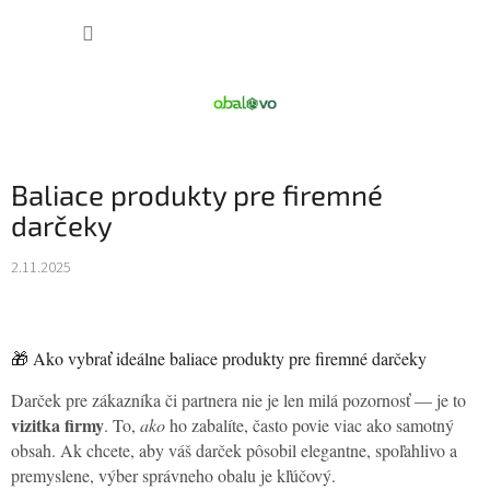
Prejsť
NÁKUP
na
obsah
KOŠÍK
Baliace produkty pre firemné
darčeky
2.11.2025
🎁 Ako vybrať ideálne baliace produkty pre firemné darčeky
Darček pre zákazníka či partnera nie je len milá pozornosť — je to
vizitka firmy
. To,
ako
ho zabalíte, často povie viac ako samotný
obsah. Ak chcete, aby váš darček pôsobil elegantne, spoľahlivo a
premyslene, výber správneho obalu je kľúčový.