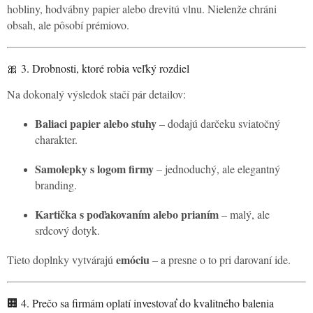
hobliny, hodvábny papier alebo drevitú vlnu. Nielenže chráni
obsah, ale pôsobí prémiovo.
🎀 3. Drobnosti, ktoré robia veľký rozdiel
Na dokonalý výsledok stačí pár detailov:
Baliaci papier alebo stuhy
– dodajú darčeku sviatočný
charakter.
Samolepky s logom firmy
– jednoduchý, ale elegantný
branding.
Kartička s poďakovaním alebo prianím
– malý, ale
srdcový dotyk.
emóciu
Tieto doplnky vytvárajú
– a presne o to pri darovaní ide.
🏢 4. Prečo sa firmám oplatí investovať do kvalitného balenia