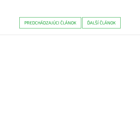
PREDCHÁDZAJÚCI ČLÁNOK
ĎALŠÍ ČLÁNOK
Z
á
p
ä
t
i
e