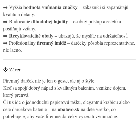
hodnota vnímania značky
➡️ Vyššia
– zákazníci si zapamätajú
kvalitu a detaily.
dlhodobej lojality
➡️ Budovanie
– osobný prístup a estetika
posilňujú vzťahy.
Recyklovateľné obaly
➡️
– ukazujú, že myslíte na udržateľnosť.
firemný imidž
➡️ Profesionálny
– darčeky pôsobia reprezentatívne,
nie lacno.
🌟 Záver
Firemný darček nie je len o geste, ale aj o štýle.
Keď sa spojí dobrý nápad s kvalitným balením, vznikne dojem,
ktorý pretrvá.
Či už ide o jednoduchú papierovú tašku, elegantnú krabicu alebo
obalovo.sk
celé darčekové balenie – na
nájdete všetko, čo
potrebujete, aby vaše firemné darčeky vyzerali výnimočne.