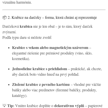
vizuálnu harmóniu.
📦 2. Krabice na darčeky – forma, ktorá chráni aj reprezentuje
krabica
Darčeková
nie je len obal – je to rám, ktorý darček
zvýrazní.
Podľa typu daru si môžete zvoliť:
Krabice s vekom alebo magnetickým uzáverom
–
elegantné riešenie pre prémiové produkty (víno, sklo,
kozmetika).
Jednodielne krabice s priehľadom
– praktické, ak chcete,
aby darček bolo vidno hneď na prvý pohľad.
Zložené krabice z pevného kartónu
– vhodné pre väčšie
balíky alebo viac predmetov (firemné balíčky, produkty,
katalógy).
Tip:
dekoratívnu výplň
💡
Vnútro krabice doplňte o
– papierové