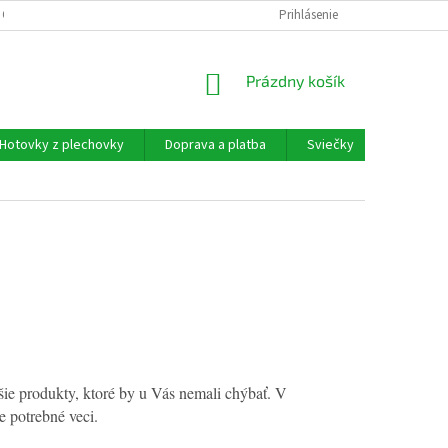
 OSOBNÝCH ÚDAJOV
Prihlásenie
NÁKUPNÝ
Prázdny košík
KOŠÍK
Hotovky z plechovky
Doprava a platba
Sviečky
Moja ob
jšie produkty, ktoré by u Vás nemali chýbať. V
e potrebné veci.