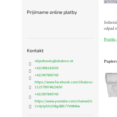
Prijímame online platby
Jednorá
odpad r
Pozrite 
Kontakt
Papiero
objednavky
@
obalovo.sk
+421908242503
+421907880743
https://www.facebook.com/Obalovo-
111579974623630
+421907880743
https://www.youtube.com/channel/U
CvVptyDA2OBgdBb77Vt6hNw