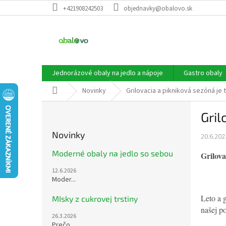
Prejsť
+421908242503
objednavky@obalovo.sk
na
obsah
Jednorázové obaly na jedlo a nápoje
Gastro obaly
Domov
Novinky
Grilovacia a pikniková sezóná je t
B
Gril
o
č
Novinky
20.6.202
n
ý
Moderné obaly na jedlo so sebou
Grilova
p
12.6.2026
a
Moder...
n
e
Leto a 
MIsky z cukrovej trstiny
l
našej p
26.3.2026
Prečo...