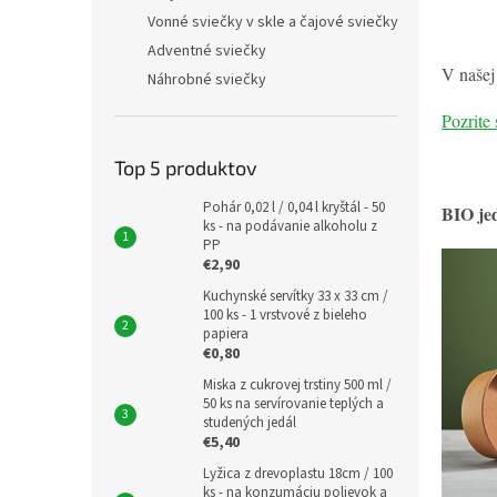
Vonné sviečky v skle a čajové sviečky
Adventné sviečky
V našej
Náhrobné sviečky
Pozrite 
Top 5 produktov
Pohár 0,02 l / 0,04 l kryštál - 50
BIO je
ks - na podávanie alkoholu z
PP
€2,90
Kuchynské servítky 33 x 33 cm /
100 ks - 1 vrstvové z bieleho
papiera
€0,80
Miska z cukrovej trstiny 500 ml /
50 ks na servírovanie teplých a
studených jedál
€5,40
Lyžica z drevoplastu 18cm / 100
ks - na konzumáciu polievok a