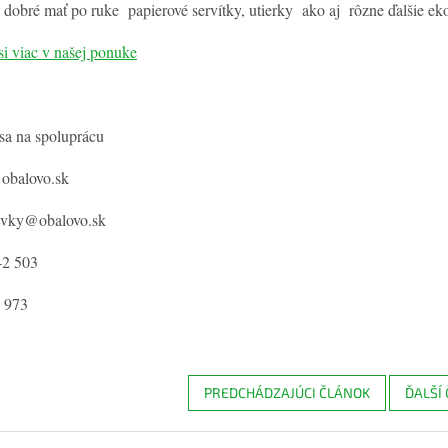
 dobré mať po ruke papierové servítky, utierky ako aj rôzne ďalšie ek
si viac v našej ponuke
sa na spoluprácu
 obalovo.sk
avky@obalovo.sk
42 503
 973
PREDCHÁDZAJÚCI ČLÁNOK
ĎALŠÍ