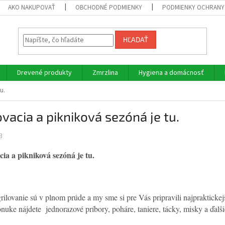
AKO NAKUPOVAŤ
OBCHODNÉ PODMIENKY
PODMIENKY OCHRANY
HĽADAŤ
Drevené produkty
Zmrzlina
Hygiena a domácnosť
u.
ovacia a pikniková sezóná je tu.
3
cia a pikniková sezóná je tu.
grilovanie sú v plnom prúde a my sme si pre Vás pripravili najprakticke
onuke nájdete jednorazové príbory, poháre, taniere, tácky, misky a ďalši