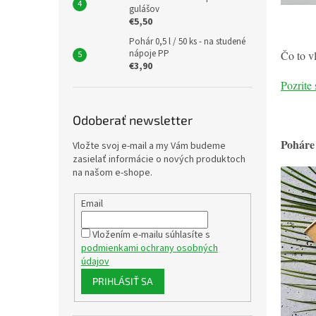
gulášov
€5,50
Pohár 0,5 l / 50 ks - na studené
nápoje PP
Čo to v
€3,90
Pozrite 
Odoberať newsletter
Poháre
Vložte svoj e-mail a my Vám budeme
zasielať informácie o nových produktoch
na našom e-shope.
Email
Vložením e-mailu súhlasíte s
podmienkami ochrany osobných
údajov
PRIHLÁSIŤ SA