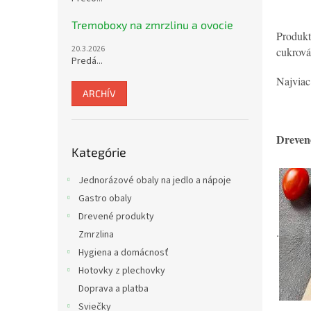
Tremoboxy na zmrzlinu a ovocie
Produkt
20.3.2026
cukrová
Predá...
Najviac
ARCHÍV
Drevené
Preskočiť
Kategórie
kategórie
Jednorázové obaly na jedlo a nápoje
Gastro obaly
Drevené produkty
.
Zmrzlina
Hygiena a domácnosť
Hotovky z plechovky
Doprava a platba
Sviečky