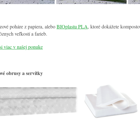
zové poháre z papiera, alebo
BIOplastu PLA
, ktoré dokážete komposto
ôznych veľkostí a farieb.
si viac v našej ponuke
vé obrusy a servítky