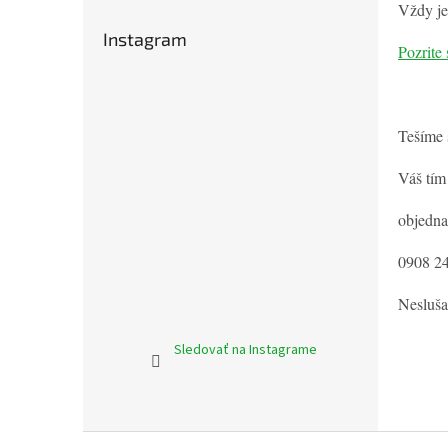
Vždy je
Instagram
Pozrite 
Tešíme 
Váš tím
objedn
0908 2
Nesluša
Sledovať na Instagrame
Z