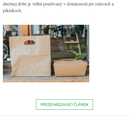
dnešnej dobe je veľmi používaný v domácnosti pri oslavách a
piknikoch.
PREDCHÁDZAJÚCI ČLÁNOK
Z
á