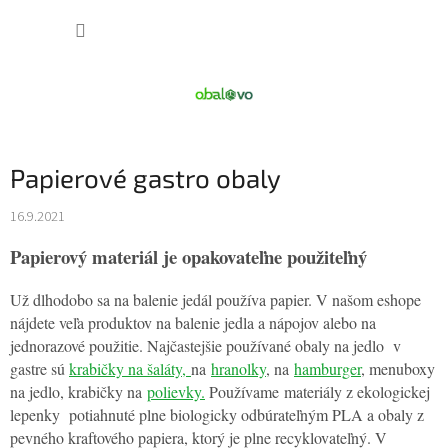
Prejsť
NÁKUP
na
obsah
KOŠÍK
Papierové gastro obaly
16.9.2021
Papierový materiál je opakovateľne použiteľný
Už dlhodobo sa na balenie jedál používa papier. V našom eshope
nájdete veľa produktov na balenie jedla a nápojov alebo na
jednorazové použitie. Najčastejšie používané obaly na jedlo v
gastre sú
krabičky na šaláty,
na
hranolky
, na
hamburger
, menuboxy
na jedlo, krabičky na
polievky.
Používame materiály z ekologickej
lepenky potiahnuté plne biologicky odbúrateľným PLA a obaly z
pevného kraftového papiera, ktorý je plne recyklovateľný. V