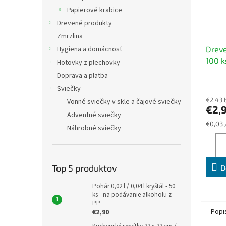
Papierové krabice
Drevené produkty
Zmrzlina
Dreve
Hygiena a domácnosť
100 k
Hotovky z plechovky
jedál
Doprava a platba
Sviečky
€2,43 
Vonné sviečky v skle a čajové sviečky
€2,
Adventné sviečky
Jednot
€0,03 
Náhrobné sviečky
cena:
Top 5 produktov
D
Pohár 0,02 l / 0,04 l kryštál - 50
ks - na podávanie alkoholu z
PP
Popi
€2,90