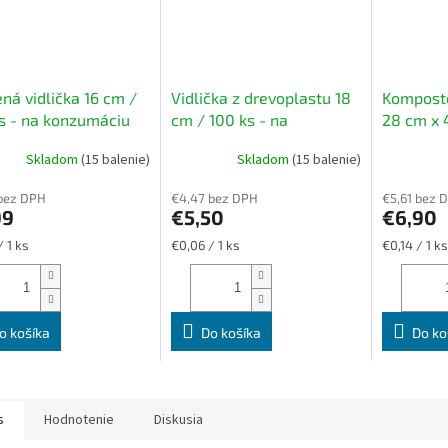
ná vidlička 16 cm /
Vidlička z drevoplastu 18
Komposto
s - na konzumáciu
cm / 100 ks - na
28 cm x 
, šalátov a mäsa
konzumáciu jedál, šalátov
"Enjoy & 
Skladom
(15 balenie)
Skladom
(15 balenie)
a mäsa
bez DPH
€4,47 bez DPH
€5,61 bez 
99
€5,50
€6,90
ková
Jednotková
Jednotková
/ 1 ks
€0,06 / 1 ks
€0,14 / 1 ks
cena:
cena:
o košíka
Do košíka
Do ko
s
Hodnotenie
Diskusia