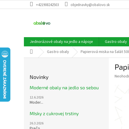
Prejsť
+421908242503
objednavky@obalovo.sk
na
obsah
Jednorázové obaly na jedlo a nápoje
Gastro obaly
Domov
Gastro obaly
Papierová miska na šalát 50
B
Papi
o
č
Priemer
Neohod
Novinky
n
hodnote
ý
produkt
Moderné obaly na jedlo so sebou
p
je
12.6.2026
0,0
a
Moder...
z
n
5
e
MIsky z cukrovej trstiny
hviezdič
l
26.3.2026
Prečo...