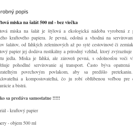
robný popis
tová miska na šalát 500 ml - bez viečka
tová miska na šalát je štýlová a ekologická nádoba vyrobená z 
ého kraftového papiera. Je pevná, odolná a vhodná na servírovan
ov šalátov, od ľahkých zeleninových až po syté cestovinové či zemiak
tový papier jej dodáva rustikálny a prírodný vzhľad, ktorý zvýrazňuje 
itu jedla. Miska je ľahká, ale zároveň pevná, s odolnosťou voči vl
ňuje pohodlné servírovanie aj transport. Často býva opatrená 
úrateľným povrchovým povlakom, aby sa predišlo pretekaniu
klovateľná a kompostovateľná, čo ju robí obľúbenou voľbou pre 
urácie a bistrá.
ko sa predáva samostatne !!!!!
riál - kraftový papier
ery - objem 500 ml