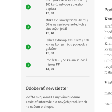
Kuchynské servítky 33 x 33 cm /
100 ks - 1 vrstvové z bieleho
papiera
Pod
€0,80
Kraf
Miska z cukrovej trstiny 500 ml /
50 ks na servírovanie teplých a
Kraf
studených jedál
hned
€5,40
druh
Lyžica z drevoplastu 18cm / 100
Kraf
ks - na konzumáciu polievok a
kval
gulášov
€5,50
umož
odb
Pohár 0,5 l / 50 ks - na studené
nápoje PP
recy
€3,90
rešta
Vieč
Odoberať newsletter
mate
Vložte svoj e-mail a my Vám budeme
zasielať informácie o nových produktoch
rozm
na našom e-shope.