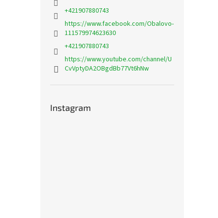
+421907880743
https://www.facebook.com/Obalovo-
111579974623630
+421907880743
https://www.youtube.com/channel/U
CvVptyDA2OBgdBb77Vt6hNw
Instagram