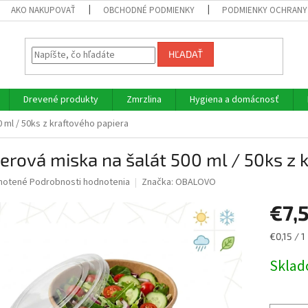
AKO NAKUPOVAŤ
OBCHODNÉ PODMIENKY
PODMIENKY OCHRANY
HĽADAŤ
Drevené produkty
Zmrzlina
Hygiena a domácnosť
0 ml / 50ks z kraftového papiera
erová miska na šalát 500 ml / 50ks z 
né
notené
Podrobnosti hodnotenia
Značka:
OBALOVO
nie
€7,
u
Jednotk
€0,15 / 1
cena:
Skla
iek.