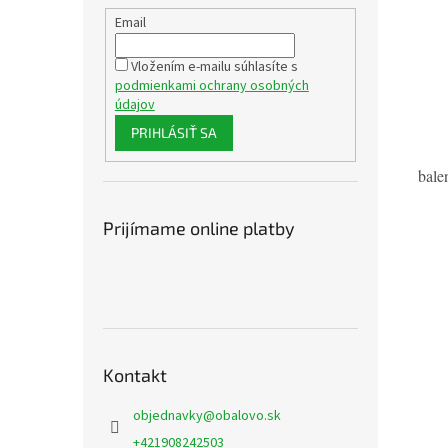
- 
Email
- 
Vložením e-mailu súhlasíte s
podmienkami ochrany osobných
- 
údajov
- v
PRIHLÁSIŤ SA
bale
Prijímame online platby
Kontakt
objednavky
@
obalovo.sk
+421908242503