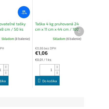
€8
–13 %
vateľné tašky
Taška 4 kg pruhovaná 24
Ďalší
48 cm / 50 ks
cm x 11 cm x 44 cm / 100
produkt
Be" biele
ks -na prenos mäsa,
Skladom
(8 balenie)
Skladom
(6 balenie)
pečiva a jedál a odnos
menuboxov
DPH
€0,86 bez DPH
€1,06
Jednotková
€0,01 / 1 ks
cena:
šíka
Do košíka