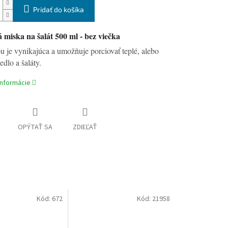
Pridať do košíka
 miska na šalát 500 ml - bez viečka
u je vynikajúca a umožňuje porciovať teplé, alebo
edlo a šaláty.
informácie
OPÝTAŤ SA
ZDIEĽAŤ
Kód:
672
Kód:
21958