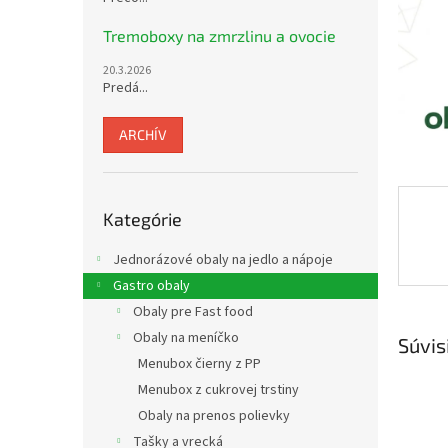
Tremoboxy na zmrzlinu a ovocie
20.3.2026
Predá...
ARCHÍV
Preskočiť
Kategórie
kategórie
Jednorázové obaly na jedlo a nápoje
Gastro obaly
Obaly pre Fast food
Obaly na meníčko
Súvis
Menubox čierny z PP
Menubox z cukrovej trstiny
Obaly na prenos polievky
Tašky a vrecká