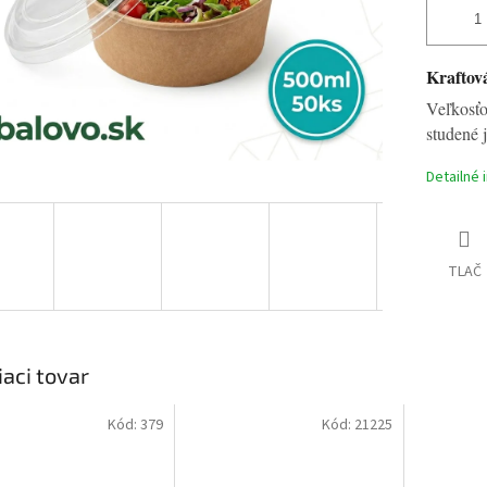
Kraftová
Veľkosťo
studené j
Detailné 
TLAČ
iaci tovar
Kód:
379
Kód:
21225