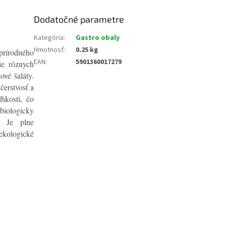
Dodatočné parametre
Kategória
:
Gastro obaly
Hmotnosť
:
0.25 kg
prírodného
EAN
:
5901360017279
ie rôznych
ové šaláty.
čerstvosť a
hkosti, čo
biologicky
. Je plne
ekologické