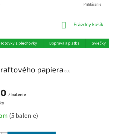
 OSOBNÝCH ÚDAJOV
Prihlásenie
NÁKUPNÝ
Prázdny košík
KOŠÍK
Hotovky z plechovky
Doprava a platba
Sviečky
Moja ob
kraftového papiera
693
50
/ balenie
ová
 ks
dom
(5 balenie)