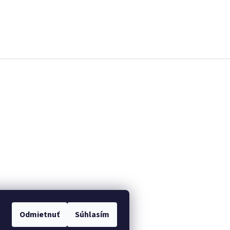
Odmietnuť
Súhlasím