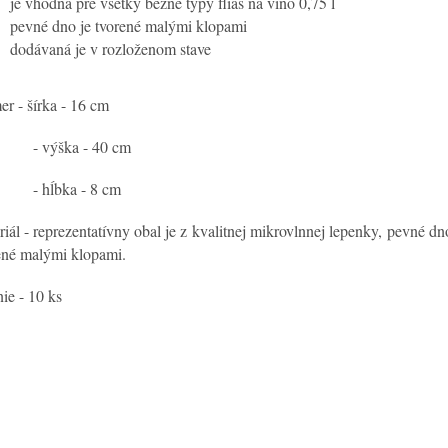
je vhodná pre všetky bežné typy fliaš na víno 0,75 l
pevné dno je tvorené malými klopami
dodávaná je v rozloženom stave
er - šírka - 16 cm
výška - 40 cm
hĺbka - 8 cm
riál - reprezentatívny obal je z kvalitnej mikrovlnnej lepenky, pevné dn
ené malými klopami.
nie - 10 ks