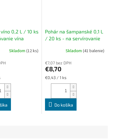
víno 0,2 L / 10 ks
Pohár na šampanské 0,1 L
ávanie vína
/ 20 ks - na servírovanie
prosecca a šampanského
Skladom
(12 ks)
Skladom
(41 balenie)
DPH
€7,07 bez DPH
€8,70
Jednotková
s
€0,43 / 1 ks
cena:
šíka
Do košíka