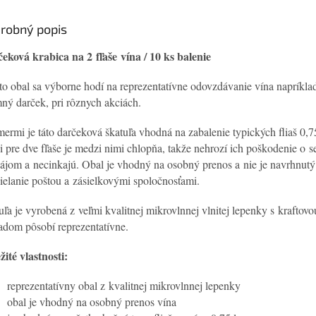
robný popis
eková krabica na 2 fľaše vína / 10 ks balenie
o obal sa výborne hodí na reprezentatívne odovzdávanie vína napríkla
mný darček, pri rôznych akciách.
ermi je táto darčeková škatuľa vhodná na zabalenie typických fliaš 0,7
ii pre dve fľaše je medzi nimi chlopňa, takže nehrozí ich poškodenie o s
ájom a necinkajú. Obal je vhodný na osobný prenos a nie je navrhnutý
ielanie poštou a zásielkovými spoločnosťami.
uľa je vyrobená z veľmi kvalitnej mikrovlnnej vlnitej lepenky s kraftovo
adom pôsobí reprezentatívne.
žité vlastnosti:
reprezentatívny obal z kvalitnej mikrovlnnej lepenky
obal je vhodný na osobný prenos vína