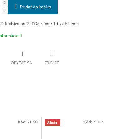
Pridať do košíka
á krabica na 2 fľaše vína / 10 ks balenie
informácie
OPÝTAŤ SA
ZDIEĽAŤ
Kód:
21787
Kód:
21784
Akcia