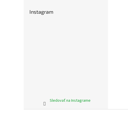
Instagram
Sledovať na Instagrame
Z
á
p