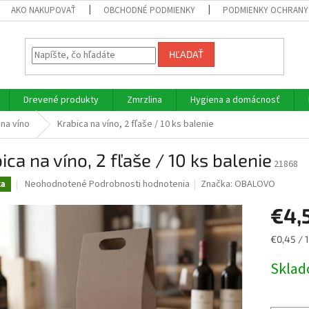
AKO NAKUPOVAŤ
OBCHODNÉ PODMIENKY
PODMIENKY OCHRANY
HĽADAŤ
Drevené produkty
Zmrzlina
Hygiena a domácnosť
na víno
Krabica na víno, 2 fľaše / 10 ks balenie
ica na víno, 2 fľaše / 10 ks balenie
21868
Priemerné
Neohodnotené
Podrobnosti hodnotenia
Značka:
OBALOVO
ka
hodnotenie
produktu
€4,
je
0,0
Jednotk
€0,45 / 1
z
cena:
5
Skla
hviezdičiek.