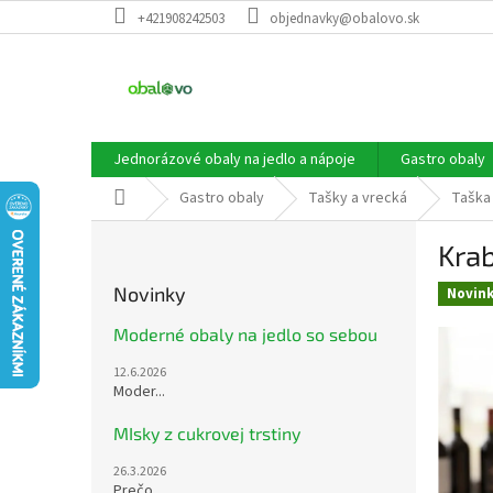
Prejsť
+421908242503
objednavky@obalovo.sk
na
obsah
Jednorázové obaly na jedlo a nápoje
Gastro obaly
Domov
Gastro obaly
Tašky a vrecká
Taška 
B
Krab
o
č
Novinky
Novin
n
ý
Moderné obaly na jedlo so sebou
p
12.6.2026
a
Moder...
n
e
MIsky z cukrovej trstiny
l
26.3.2026
Prečo...