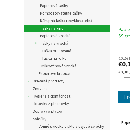
Papierové tašky
Kompostovateľné tašky
Nákupná taška recyklovateľná
Taška na víno
Papie
39 cm
Papierové vrecká
ks - 
Tašky na vrecká
toče
Taška pruhovaná
Taška na rolke
€0,24
€0,
Mikroténové vrecká
Jednot
€0,30 
Papierové krabice
cena:
Drevené produkty
Zmrzlina
Hygiena a domácnosť
D
Hotovky z plechovky
Doprava a platba
Sviečky
Popi
Vonné sviečky v skle a čajové sviečky