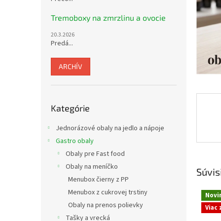
Tremoboxy na zmrzlinu a ovocie
20.3.2026
Predá...
ARCHÍV
Preskočiť
Kategórie
kategórie
Jednorázové obaly na jedlo a nápoje
Gastro obaly
Obaly pre Fast food
Obaly na meníčko
Súvis
Menubox čierny z PP
Menubox z cukrovej trstiny
Novi
Obaly na prenos polievky
Viac
Tašky a vrecká