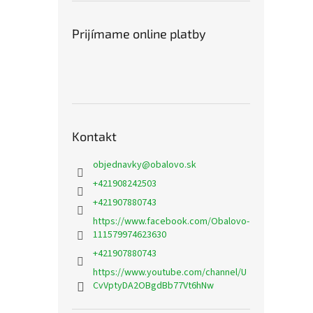
Prijímame online platby
Kontakt
objednavky
@
obalovo.sk
+421908242503
+421907880743
https://www.facebook.com/Obalovo-
111579974623630
+421907880743
https://www.youtube.com/channel/U
CvVptyDA2OBgdBb77Vt6hNw