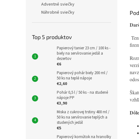
Adventné sviečky
Pod
Náhrobné sviečky
Darč
Top 5 produktov
Tent
fire
Papierový tanier 23 cm / 100 ks -
biely na servírovanie jedál a
Rozm
dezertov
€6
verz
navz
Papierový pohár biely 200 ml /
50 ks na teplé nápoje
odos
€2,60
Škat
Pohár 0,5 l / 50 ks - na studené
nápoje PP
vzhľ
€3,90
Dôle
Miska z cukrovej trstiny 400 ml /
50 ks na servírovanie teplých a
studených jedál
€5
Papierový kornútok na hranolky