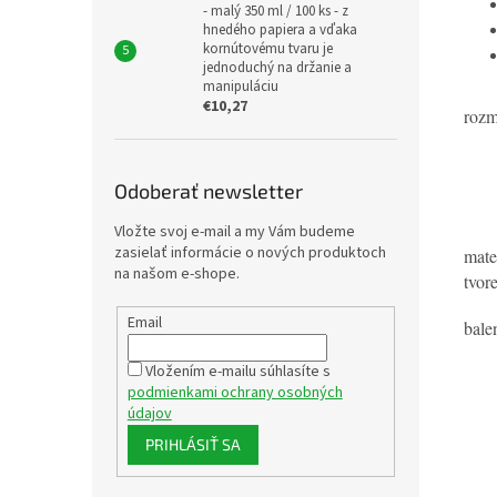
- malý 350 ml / 100 ks - z
hnedého papiera a vďaka
kornútovému tvaru je
jednoduchý na držanie a
manipuláciu
€10,27
rozm
- 
Odoberať newsletter
- 
Vložte svoj e-mail a my Vám budeme
zasielať informácie o nových produktoch
mate
na našom e-shope.
tvor
Email
bale
Vložením e-mailu súhlasíte s
podmienkami ochrany osobných
údajov
PRIHLÁSIŤ SA