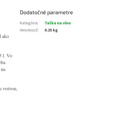
Dodatočné parametre
Kategória
:
Taška na víno
Hmotnosť
:
0.25 kg
d ako
5 l. Vo
eba
 na
u vrstvou,