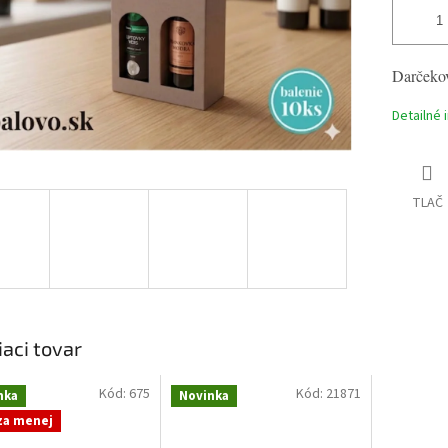
Darčekov
Detailné 
TLAČ
iaci tovar
Kód:
675
Kód:
21871
nka
Novinka
 za menej