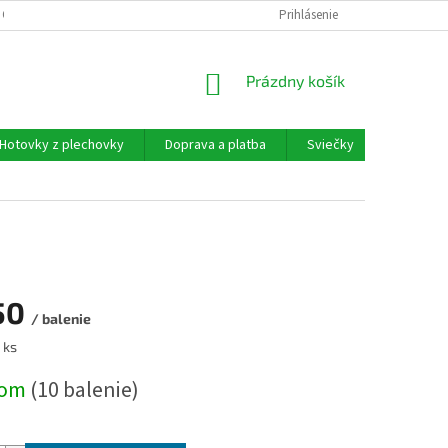
 OSOBNÝCH ÚDAJOV
Prihlásenie
NÁKUPNÝ
Prázdny košík
KOŠÍK
Hotovky z plechovky
Doprava a platba
Sviečky
Moja ob
50
/ balenie
ová
 ks
dom
(10 balenie)