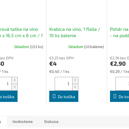
rová taška na víno
Krabica na víno, 1 fľaša /
Pohár na 
 x 16,5 cm x 8 cm / 1
10 ks balenie
- na pod
z hnedého papiera s
Skladom
(152 ks)
Skladom
(10 balenie)
ným uchom
 bez DPH
€3,25 bez DPH
€2,36 bez 
30
€4
€2,90
ková
Jednotková
Jednotková
/ 1 ks
€0,40 / 1 ks
€0,29 / 1 k
cena:
cena:
o košíka
Do košíka
Do ko
s
Hodnotenie
Diskusia