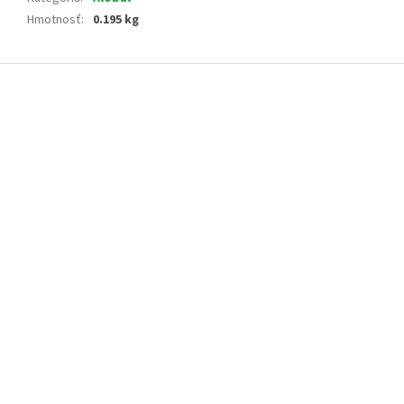
Hmotnosť
:
0.195 kg
Z
á
p
ä
t
i
e