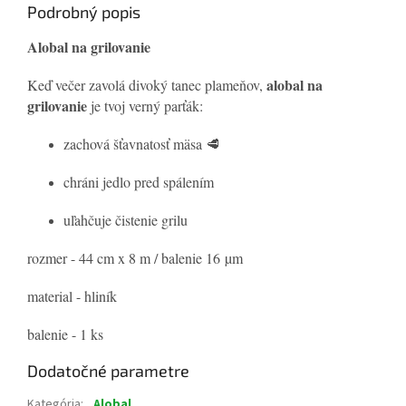
Podrobný popis
Alobal na grilovanie
alobal na
Keď večer zavolá divoký tanec plameňov,
grilovanie
je tvoj verný parťák:
zachová šťavnatosť mäsa 🥩
chráni jedlo pred spálením
uľahčuje čistenie grilu
rozmer - 44 cm x 8 m / balenie 16 µm
material - hliník
balenie - 1 ks
Dodatočné parametre
Kategória
:
Alobal