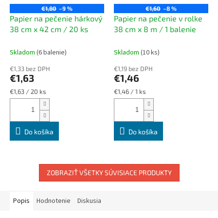
€1,80
–9 %
€1,60
–8 %
Papier na pečenie hárkový
Papier na pečenie v rolke
38 cm x 42 cm / 20 ks
38 cm x 8 m / 1 balenie
Skladom
(6 balenie)
Skladom
(10 ks)
€1,33 bez DPH
€1,19 bez DPH
€1,63
€1,46
Jednotková
Jednotková
€1,63 / 20 ks
€1,46 / 1 ks
cena:
cena:
Do košíka
Do košíka
ZOBRAZIŤ VŠETKY SÚVISIACE PRODUKTY
Popis
Hodnotenie
Diskusia