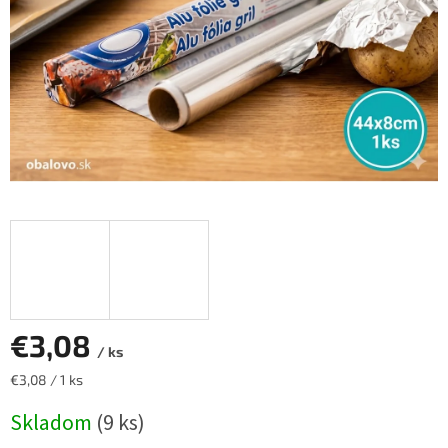
€3,08
/ ks
Jednotková
€3,08 / 1 ks
cena:
Skladom
(9 ks)