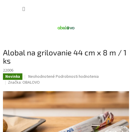
Prejsť
NÁKUP
na
obsah
KOŠÍK
Alobal na grilovanie 44 cm x 8 m / 1
ks
22006
Priemerné
Neohodnotené
Podrobnosti hodnotenia
Novinka
hodnotenie
Značka:
OBALOVO
produktu
je
0,0
z
5
hviezdičiek.