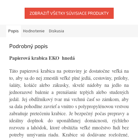
ZOBRAZIŤ VŠETKY SÚVISIACE PRODUKTY
Popis
Hodnotenie
Diskusia
Podrobný popis
Papierová krabica EKO hnedá
Táto papierová krabica na potraviny je dostatočne veľká na
to, aby sa do nej zmestili veľké plné jedlá, cestoviny, prílohy,
šaláty, koláče alebo zákusky, skvelé nádoby na jedlo na
jednorazové balenie a prenášanie teplých alebo studených
jedál.
Jej obdĺžnikový tvar má vrchnú časť so zámkom, aby
sa dala pohodlne zavrieť a vnútro s polypropylénovou vrstvou
zabraňuje pretečeniu krabice. Je bezpečný počas prepravy a
i
deálny doplnok do uponáhľanej domácnosti, rýchleho
rozvozu a lahôdok, ktoré obslúžia veľké množstvo ľudí bez
potreby umývania riadu. Krabice sú dodávane rozložené,