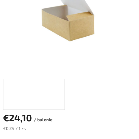
€24,10
/ balenie
Jednotková
€0,24 / 1 ks
cena: