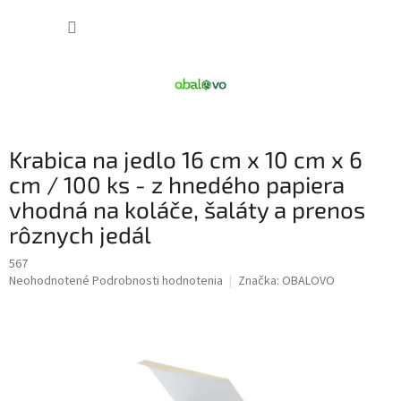
Prejsť
NÁKUP
na
obsah
KOŠÍK
Krabica na jedlo 16 cm x 10 cm x 6
cm / 100 ks - z hnedého papiera
vhodná na koláče, šaláty a prenos
rôznych jedál
567
Priemerné
Neohodnotené
Podrobnosti hodnotenia
Značka:
OBALOVO
hodnotenie
produktu
je
0,0
z
5
hviezdičiek.