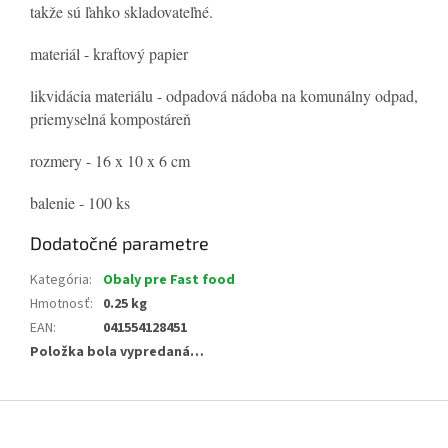
takže sú ľahko skladovateľné.
materiál - kraftový papier
likvidácia materiálu - odpadová nádoba na komunálny odpad,
priemyselná kompostáreň
rozmery - 16 x 10 x 6 cm
balenie - 100 ks
Dodatočné parametre
Kategória
:
Obaly pre Fast food
Hmotnosť
:
0.25 kg
EAN
:
041554128451
Položka bola vypredaná…
Z
á