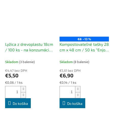
€8
–13 %
Lyžica z drevoplastu 18cm
Kompostovateľné tašky 28
/ 100 ks - na konzumáciu
cm x 48 cm / 50 ks "Enjoy
polievok a gulášov
& Be" biele
Skladom
(3 balenie)
Skladom
(8 balenie)
€4,47 bez DPH
€5,61 bez DPH
€5,50
€6,90
Jednotková
Jednotková
€0,06 / 1 ks
€0,14 / 1 ks
cena:
cena:
Do košíka
Do košíka